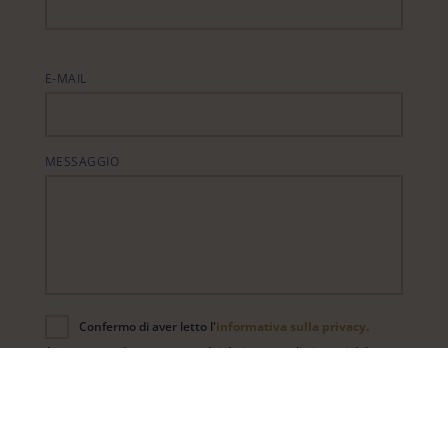
E-MAIL
MESSAGGIO
Confermo di aver letto l'
informativa sulla privacy.
SI PREGA DI LASCIARE VUOTO QUESTO CAMPO.
Acconsento al trattamento dei dati personali ai sensi del
Regolamento UE 679/2016.