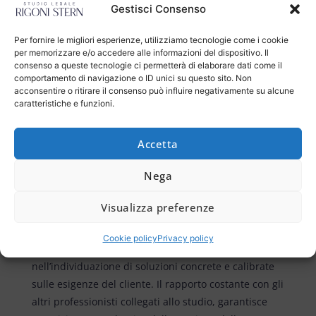
inevitabilmente, interagiscono in questa fase della
Gestisci Consenso
vita dell’impresa. A fronte di ciò, lo
Studio Legale
Rigoni Stern
mette in campo uno
staff
Per fornire le migliori esperienze, utilizziamo tecnologie come i cookie
per memorizzare e/o accedere alle informazioni del dispositivo. Il
multidisciplinare
che assicura a debitori, creditori,
consenso a queste tecnologie ci permetterà di elaborare dati come il
equity holders e investitori terzi una molteplicità di
comportamento di navigazione o ID unici su questo sito. Non
prestazioni assistenziali in tale ambito, con
acconsentire o ritirare il consenso può influire negativamente su alcune
caratteristiche e funzioni.
riferimento sia a procedure giudiziali sia ad accordi
stragiudiziali.
Accetta
Diritto del lavoro
Nega
Lo Studio Legale Rigoni Stern assiste imprese negli
Visualizza preferenze
aspetti giuslavoristici connessi alla
gestione delle
risorse umane e delle relazioni sindacali
, attraverso
Cookie policy
Privacy policy
un approccio pragmatico e propositivo
nell’individuazione di soluzioni concrete e calibrate
sulle esigenze del cliente. Il rapporto costante con gli
altri professionisti collegati allo studio, garantisce