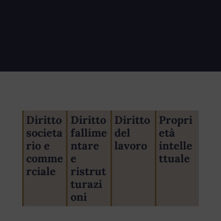
Diritto
Diritto
Diritto
Propri
societa
fallime
del
età
rio e
ntare
lavoro
intelle
comme
e
ttuale
rciale
ristrut
turazi
oni