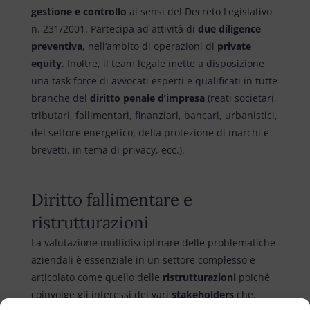
gestione e controllo
ai sensi del Decreto Legislativo
n. 231/2001. Partecipa ad attività di
due diligence
preventiva
, nell’ambito di operazioni di
private
equity
. Inoltre, il team legale mette a disposizione
una task force di avvocati esperti e qualificati in tutte
branche del
diritto penale d’impresa
(reati societari,
tributari, fallimentari, finanziari, bancari, urbanistici,
del settore energetico, della protezione di marchi e
brevetti, in tema di privacy, ecc.).
Diritto fallimentare e
ristrutturazioni
La valutazione multidisciplinare delle problematiche
aziendali è essenziale in un settore complesso e
articolato come quello delle
ristrutturazioni
poiché
coinvolge gli interessi dei vari
stakeholders
che,