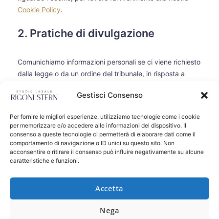
Cookie Policy
.
2. Pratiche di divulgazione
Comunichiamo informazioni personali se ci viene richiesto
dalla legge o da un ordine del tribunale, in risposta a
un'autorità incaricata dell'applicazione della legge, nella
Gestisci Consenso
misura consentita da altre disposizioni di legge, per
fornire informazioni o per un'indagine su una questione
Per fornire le migliori esperienze, utilizziamo tecnologie come i cookie
relativa alla sicurezza pubblica.
per memorizzare e/o accedere alle informazioni del dispositivo. Il
consenso a queste tecnologie ci permetterà di elaborare dati come il
Se il nostro sito Web o organizzazione viene rilevato,
comportamento di navigazione o ID unici su questo sito. Non
acconsentire o ritirare il consenso può influire negativamente su alcune
venduto o coinvolto in una fusione o acquisizione, i tuoi
caratteristiche e funzioni.
dati potrebbero essere divulgati ai nostri consulenti e a
eventuali potenziali acquirenti e saranno trasmessi ai
Accetta
nuovi proprietari.
Nega
Abbiamo concluso un accordo di elaborazione dei dati