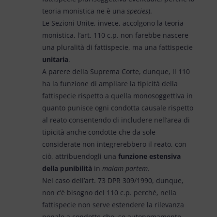
teoria monistica ne è una
species
).
Le Sezioni Unite, invece, accolgono la teoria
monistica, l’art. 110 c.p. non farebbe nascere
una pluralità di fattispecie, ma una fattispecie
unitaria
.
A parere della Suprema Corte, dunque, il 110
ha la funzione di ampliare la tipicità della
fattispecie rispetto a quella monosoggettiva in
quanto punisce ogni condotta causale rispetto
al reato consentendo di includere nell’area di
tipicità anche condotte che da sole
considerate non integrerebbero il reato, con
ciò, attribuendogli una
funzione estensiva
della punibilità
in
malam partem
.
Nel caso dell’art. 73 DPR 309/1990, dunque,
non c’è bisogno del 110 c.p. perché, nella
fattispecie non serve estendere la rilevanza
penale a condotte che, se autonomamente