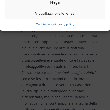
Nega
sono i concorrenti, ammettendo, con ciò, il
concorso con titoli di reato differenziati
.
Visualizza preferenze
Le Sezioni Unite evocano la suddetta tesi
definendola
“teoria della fattispecie
Cookie policy
Privacy policy
plurisoggettiva eventuale o differenziata”
(l’uso
della congiunzione
“o”
solleva delle ambiguità,
poiché contrappone la fattispecie differenziata
a quella eventuale, mentre la dottrina
tradizionalmente prevede due tesi: fattispecie
plurisoggettiva eventuale unica e fattispecie
plurisoggettiva eventuale differenziata. La
Cassazione parla di
“eventuale o differenziata”
come se fossero sinonimi quando, invece,
attengono a due tesi diverse. La Cassazione,
invero, ripudia la fattispecie eventuale
differenziata, ma, a ben vedere, la teoria
monistica non si contrappone alla teoria della
fattispecie plurisoggettiva eventuale, perchè la