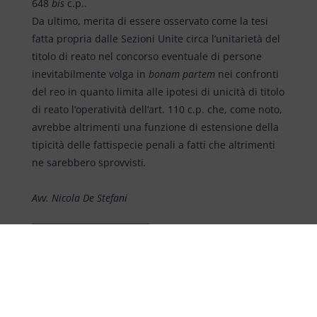
648
bis
c.p..
Da ultimo, merita di essere osservato come la tesi
fatta propria dalle Sezioni Unite circa l’unitarietà del
titolo di reato nel concorso eventuale di persone
inevitabilmente volga in
bonam partem
nei confronti
del reo in quanto limita alle ipotesi di unicità di titolo
di reato l’operatività dell’art. 110 c.p. che, come noto,
avrebbe altrimenti una funzione di estensione della
tipicità delle fattispecie penali a fatti che altrimenti
ne sarebbero sprovvisti
.
Avv. Nicola De Stefani
SCARICA SENTENZA