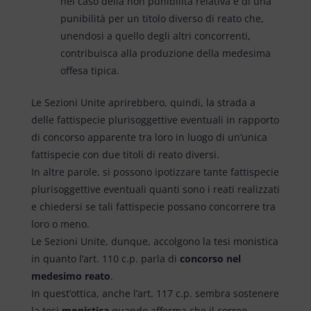
nel caso della non punibilità relativa e di una
punibilità per un titolo diverso di reato che,
unendosi a quello degli altri concorrenti,
contribuisca alla produzione della medesima
offesa tipica.
Le Sezioni Unite aprirebbero, quindi, la strada a
delle fattispecie plurisoggettive eventuali in rapporto
di concorso apparente tra loro in luogo di un’unica
fattispecie con due titoli di reato diversi.
In altre parole, si possono ipotizzare tante fattispecie
plurisoggettive eventuali quanti sono i reati realizzati
e chiedersi se tali fattispecie possano concorrere tra
loro o meno.
Le Sezioni Unite, dunque, accolgono la tesi monistica
in quanto l’art. 110 c.p. parla di
concorso nel
medesimo reato
.
In quest’ottica, anche l’art. 117 c.p. sembra sostenere
la tesi
monistica
quando afferma che il correo